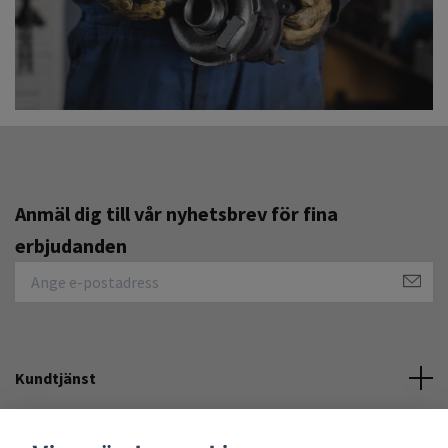
Anmäl dig till vår nyhetsbrev för fina
erbjudanden
Kundtjänst
Övrigt