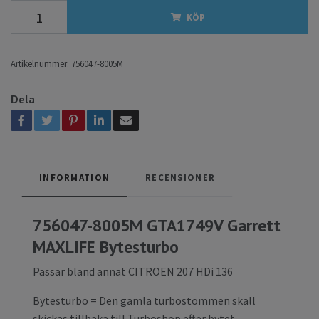
KÖP
Artikelnummer:
756047-8005M
Dela
INFORMATION
RECENSIONER
756047-8005M GTA1749V Garrett
MAXLIFE Bytesturbo
Passar bland annat CITROEN 207 HDi 136
Bytesturbo = Den gamla turbostommen skall
skickas tillbaka till Turboshop efter bytet