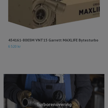
454161-8003M VNT15 Garrett MAXLIFE Bytesturbo
4
B
6 520 kr
1
Turborenovering