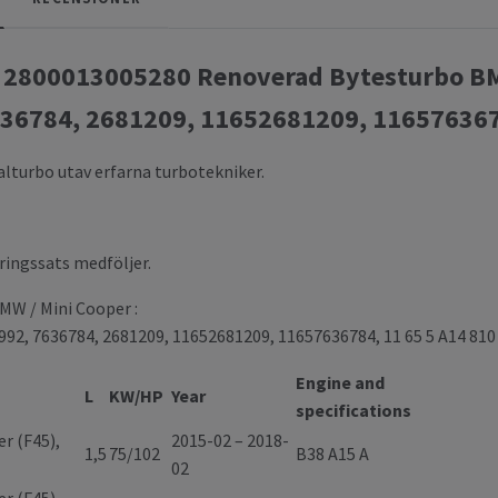
 2800013005280 Renoverad Bytesturbo BM
36784, 2681209, 11652681209, 1165763678
alturbo utav erfarna turbotekniker.
ingssats medföljer.
W / Mini Cooper :
92, 7636784, 2681209, 11652681209, 11657636784, 11 65 5 A14 810
Engine and
L
KW/HP
Year
specifications
er (F45),
2015-02 – 2018-
1,5
75/102
B38 A15 A
02