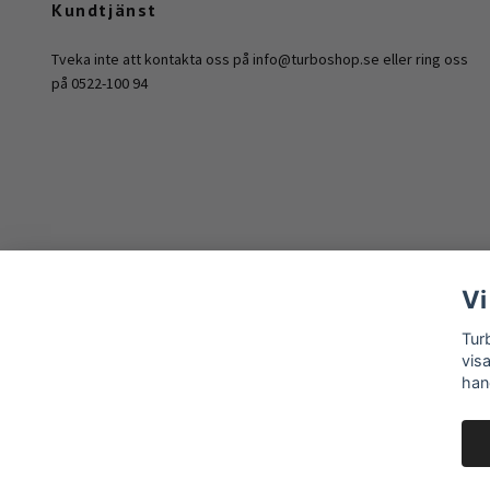
Kundtjänst
Tveka inte att kontakta oss på
info@turboshop.se
eller ring oss
på 0522-100 94
Vi
Tur
vis
han
© 2026 Turboshop Sweden AB