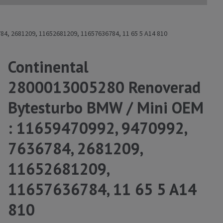
4, 2681209, 11652681209, 11657636784, 11 65 5 A14 810
Continental
2800013005280 Renoverad
Bytesturbo BMW / Mini OEM
: 11659470992, 9470992,
7636784, 2681209,
11652681209,
11657636784, 11 65 5 A14
810