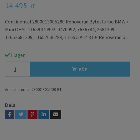
14 495 kr
Continental 2800013005280 Renoverad Bytesturbo BMW /
Mini OEM : 11659470992, 9470992, 7636784, 2681209,
11652681209, 11657636784, 11 65 5 A14 810- Renoverad ori
I lager.
KÖP
Artikelnummer:
2800013005280-BT
Dela