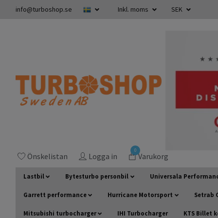
info@turboshop.se
Inkl. moms
SEK
0
Önskelistan
Logga in
Varukorg
Lastbil
Bytesturbo personbil
Universala Performan
Garrett performance
Hurricane Motorsport
Setrab O
Mitsubishi turbocharger
IHI Turbocharger
KTS Billet 