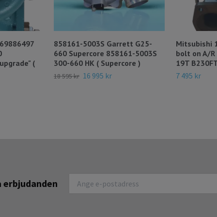
269886497
858161-5003S Garrett G25-
Mitsubishi 
0
660 Supercore 858161-5003S
bolt on A/R
 upgrade" (
300-660 HK ( Supercore )
19T B230FT
16 995 kr
7 495 kr
18 595 kr
na erbjudanden