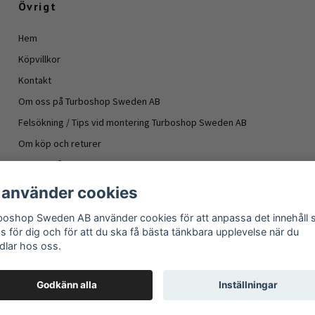
Övrigt
Hem
Köpvillkor
Kontakt
Om oss på Turboshop Sweden AB
Felsökning / Tips vid montering Turboshop Sweden AB
Om köp och returer
Vanliga frågor
Information turboaggregat
 använder cookies
- Oljeläckage turboaggregat
boshop Sweden AB använder cookies för att anpassa det innehåll
Om köp och returer
as för dig och för att du ska få bästa tänkbara upplevelse när du
dlar hos oss.
Godkänn alla
Inställningar