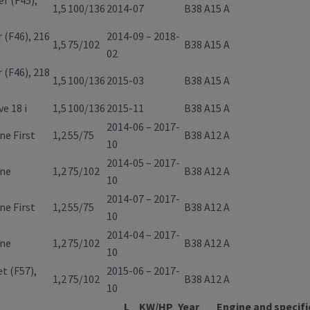
er (F45),
1,5
100/136
2014-07
B38 A15 A
 (F46), 216
2014-09 – 2018-
1,5
75/102
B38 A15 A
02
 (F46), 218
1,5
100/136
2015-03
B38 A15 A
ve 18 i
1,5
100/136
2015-11
B38 A15 A
2014-06 – 2017-
ne First
1,2
55/75
B38 A12 A
10
2014-05 – 2017-
One
1,2
75/102
B38 A12 A
10
2014-07 – 2017-
ne First
1,2
55/75
B38 A12 A
10
2014-04 – 2017-
One
1,2
75/102
B38 A12 A
10
t (F57),
2015-06 – 2017-
1,2
75/102
B38 A12 A
10
L
KW/HP
Year
Engine and specifi