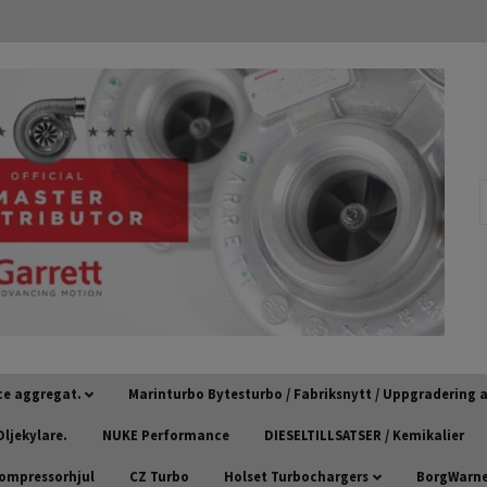
ce aggregat.
Marinturbo Bytesturbo / Fabriksnytt / Uppgradering
ljekylare.
NUKE Performance
DIESELTILLSATSER / Kemikalier
kompressorhjul
CZ Turbo
Holset Turbochargers
BorgWarner