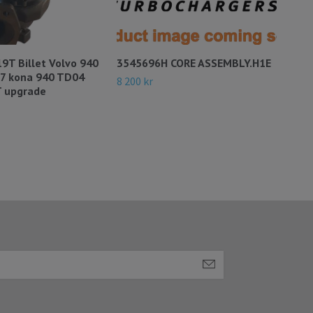
773
GT3
Dur
19T Billet Volvo 940
3545696H CORE ASSEMBLY.H1E
22 9
 7 kona 940 TD04
8 200 kr
 upgrade