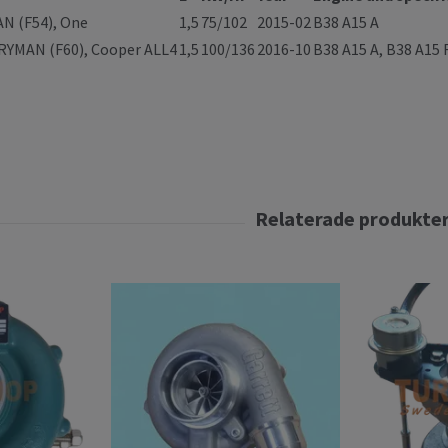
N (F54), One
1,5
75/102
2015-02
B38 A15 A
YMAN (F60), Cooper ALL4
1,5
100/136
2016-10
B38 A15 A, B38 A15 