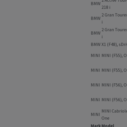
2 Active Tour
BMW
218 i
2 Gran Tourer
BMW
i
2 Gran Tourer
BMW
i
BMW
X1 (F48), sDri
MINI
MINI (F55), O
MINI
MINI (F55), 
MINI
MINI (F56), O
MINI
MINI (F56), 
MINI Cabriole
MINI
One
Mark
Model