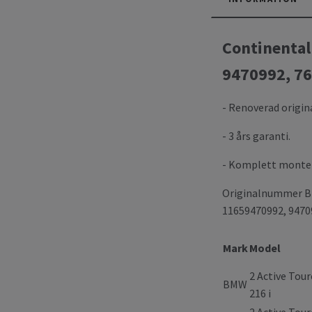
Continental
9470992, 76
- Renoverad origin
- 3 års garanti.
- Komplett monter
Originalnummer BM
11659470992, 94709
Mark
Model
2 Active Tour
BMW
216 i