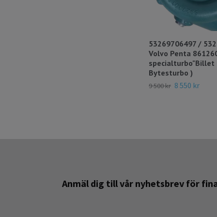
53269706497 / 53
Volvo Penta 86126
specialturbo"Billet
Bytesturbo )
8 550 kr
9 500 kr
Anmäl dig till vår nyhetsbrev för fi