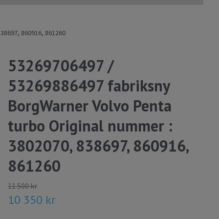
838697, 860916, 861260
53269706497 /
53269886497 fabriksny
BorgWarner Volvo Penta
turbo Original nummer :
3802070, 838697, 860916,
861260
11 500 kr
10 350 kr