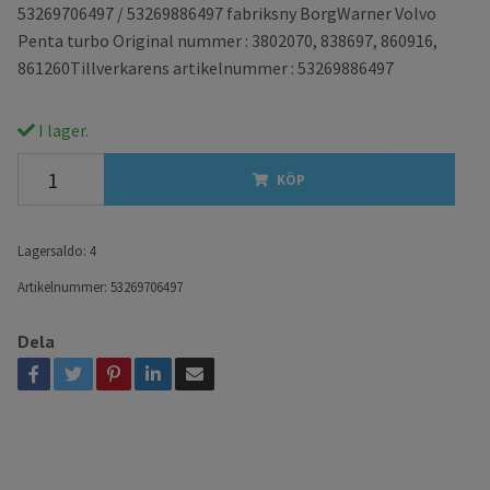
53269706497 / 53269886497 fabriksny BorgWarner Volvo
Penta turbo Original nummer : 3802070, 838697, 860916,
861260Tillverkarens artikelnummer : 53269886497
I lager.
KÖP
Lagersaldo:
4
Artikelnummer:
53269706497
Dela