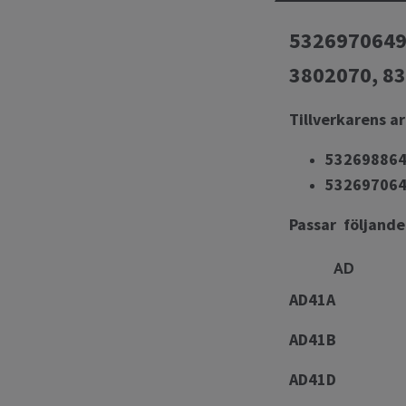
53269706497
3802070, 83
Tillverkarens a
53269886
53269706
Passar följand
AD
AD41A
AD41B
AD41D