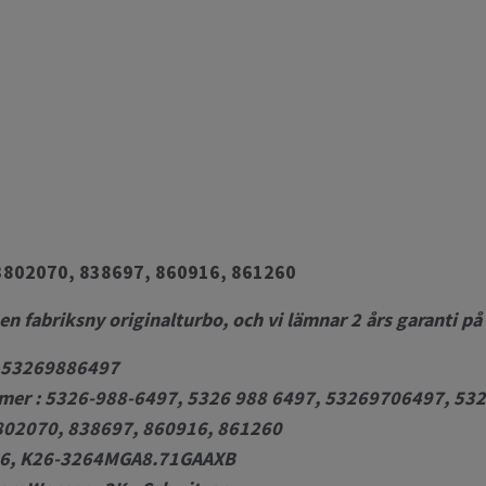
D
802070, 838697, 860916, 861260
 en fabriksny originalturbo, och vi lämnar 2 års garanti på
 53269886497
mer : 5326-988-6497, 5326 988 6497, 53269706497, 53
02070, 838697, 860916, 861260
26, K26-3264MGA8.71GAAXB