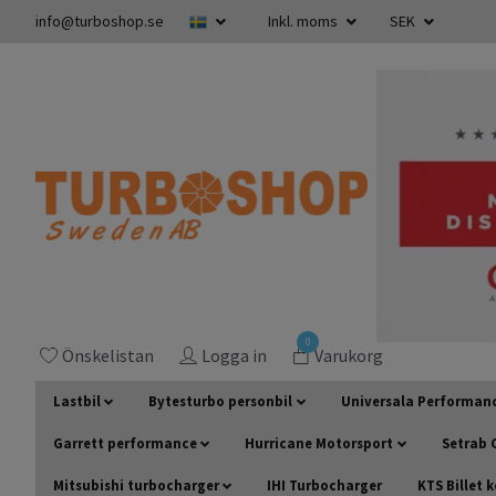
info@turboshop.se
Inkl. moms
SEK
0
Önskelistan
Logga in
Varukorg
Lastbil
Bytesturbo personbil
Universala Performan
Garrett performance
Hurricane Motorsport
Setrab O
Mitsubishi turbocharger
IHI Turbocharger
KTS Billet 