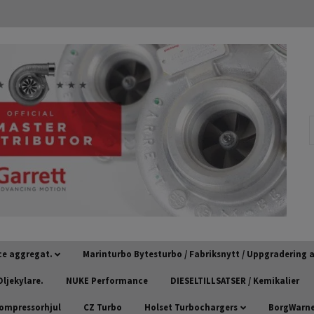
ce aggregat.
Marinturbo Bytesturbo / Fabriksnytt / Uppgradering
ljekylare.
NUKE Performance
DIESELTILLSATSER / Kemikalier
kompressorhjul
CZ Turbo
Holset Turbochargers
BorgWarner