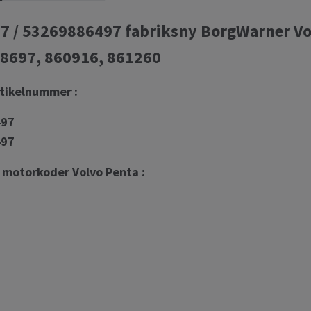
 / 53269886497 fabriksny BorgWarner Vol
8697, 860916, 861260
rtikelnummer :
497
497
e motorkoder Volvo Penta :